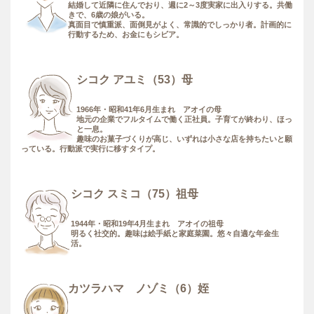
結婚して近隣に住んでおり、週に2～3度実家に出入りする。共働
きで、6歳の娘がいる。
真面目で慎重派、面倒見がよく、常識的でしっかり者。計画的に
行動するため、お金にもシビア。
シコク アユミ（53）母
1966年・昭和41年6月生まれ アオイの母
地元の企業でフルタイムで働く正社員。子育てが終わり、ほっ
と一息。
趣味のお菓子づくりが高じ、いずれは小さな店を持ちたいと願
っている。行動派で実行に移すタイプ。
シコク スミコ（75）祖母
1944年・昭和19年4月生まれ アオイの祖母
明るく社交的。趣味は絵手紙と家庭菜園。悠々自適な年金生
活。
カツラハマ ノゾミ（6）姪