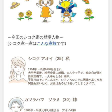
～今回のシコク家の登場人物～
(シコク家一家は
こんな家族
です)
シコク アオイ（25）私
1994年・平成6年8月生まれ
大学卒業後、地元企業に就職。まん中っ子で、独立心が強く
自由主義で、一人暮らしを計画中。
手取りはそこそこあるが、いろいろなことに興味があり交友
関係も広いため、お金はあるだけ使ってしまうタイプ。
カツラハマ ソラミ（30）姉
1989年・平成元年7月生まれ アオイの姉