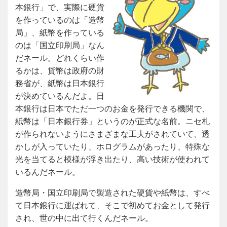
本銀行」で、実際に硬貨
を作っているのは「造幣
局」、紙幣を作っている
のは「国立印刷局」なん
だネール。どれくらい作
るかは、貨幣は政府の財
務省が、紙幣は日本銀行
が決めているんだよ。日
本銀行は日本でただ一つのお金を発行できる機関で、
紙幣は「日本銀行券」というのが正式な名前。ニセ札
が作られないようにさまざまな工夫がされていて、透
かしが入っていたり、ホログラムがあったり、特殊な
光を当てると模様が浮き出たり、高い技術が使われて
いるんだネール。
造幣局・国立印刷局で製造された硬貨や紙幣は、すべ
て日本銀行に運ばれて、そこで初めてお金として発行
され、世の中に出て行くんだネール。