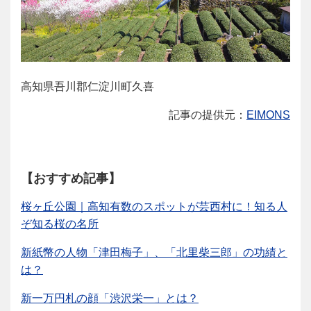
高知県吾川郡仁淀川町久喜
記事の提供元：
EIMONS
【おすすめ記事】
桜ヶ丘公園｜高知有数のスポットが芸西村に！知る人
ぞ知る桜の名所
新紙幣の人物「津田梅子」、「北里柴三郎」の功績と
は？
新一万円札の顔「渋沢栄一」とは？