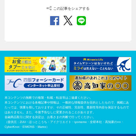
この記事をシェアする
本コンテンツの無断での複製・転載・転送等はご遠慮ください。
本コンテンツにおける各種記事や情報は、一般的な情報提供を目的としたもので、掲載にあ
たっては、慎重を期しておりますが、その正確性、完全性、最新性等内容を保証するもので
はありません。また、今後予告なしに変更されることがあります。
金融商品取引に関する決定は、お客さまの判断で行ってください。
（提供元：ZUU・ほっとこうち・アイクリエイト・iyomemo・全研本社・高知家の○○・
CyberKnot・EIMONS・Mattrz）