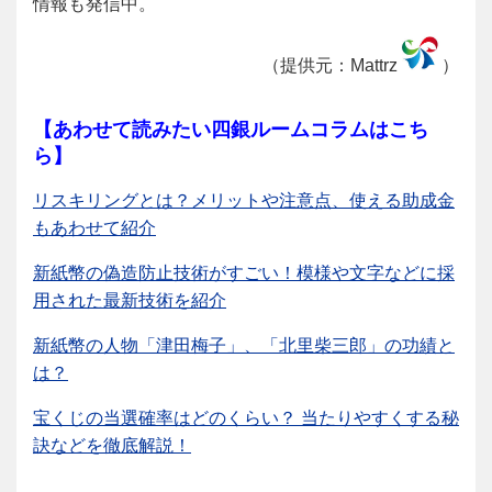
情報も発信中。
（提供元：Mattrz
）
【あわせて読みたい四銀ルームコラムはこち
ら】
リスキリングとは？メリットや注意点、使える助成金
もあわせて紹介
新紙幣の偽造防止技術がすごい！模様や文字などに採
用された最新技術を紹介
新紙幣の人物「津田梅子」、「北里柴三郎」の功績と
は？
宝くじの当選確率はどのくらい？ 当たりやすくする秘
訣などを徹底解説！