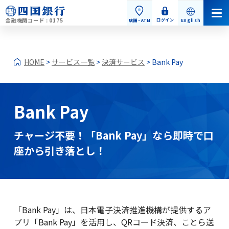
金融機関コード : 0175
ログイン
店舗・ATM
English
HOME
>
サービス一覧
>
決済サービス
> Bank Pay
Bank Pay
個人のお客さま
チャージ不要！「Bank Pay」なら即時で口
座から引き落とし！
個人のお客さまトップ
「Bank Pay」は、日本電子決済推進機構が提供するア
お手続き・お問い合わせ
プリ「Bank Pay」を活用し、QRコード決済、ことら送