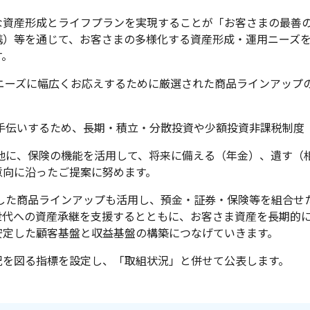
な資産形成とライフプランを実現することが「お客さまの最善
携）等を通じて、お客さまの多様化する資産形成・運用ニーズ
す。
障ニーズに幅広くお応えするために厳選された商品ラインアップ
お手伝いするため、長期・積立・分散投資や少額投資非課税制度
の他に、保険の機能を活用して、将来に備える（年金）、遺す（
意向に沿ったご提案に努めます。
充した商品ラインアップも活用し、預金・証券・保険等を組合せ
世代への資産承継を支援するとともに、お客さま資産を長期的
安定した顧客基盤と収益基盤の構築につなげていきます。
況を図る指標を設定し、「取組状況」と併せて公表します。