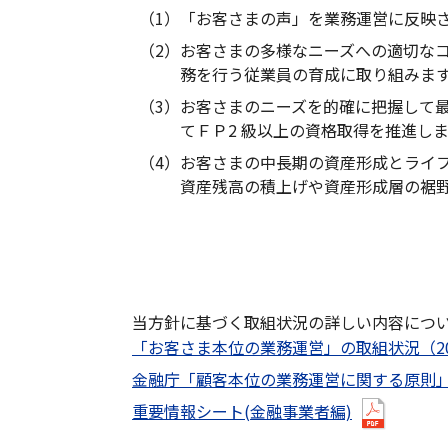
（1）
「お客さまの声」を業務運営に反映
（2）
お客さまの多様なニーズへの適切な
務を行う従業員の育成に取り組みま
（3）
お客さまのニーズを的確に把握して
てＦＰ2 級以上の資格取得を推進し
（4）
お客さまの中長期の資産形成とライ
資産残高の積上げや資産形成層の裾
当方針に基づく取組状況の詳しい内容につ
「お客さま本位の業務運営」の取組状況（202
金融庁「顧客本位の業務運営に関する原則」と
重要情報シート(金融事業者編)