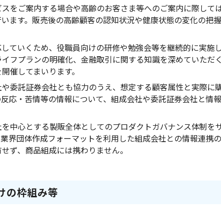
ビスをご案内する場合や高齢のお客さま等へのご案内に際して
行います。販売後の高齢顧客の認知状況や健康状態の変化の把
応していくため、役職員向けの研修や勉強会等を継続的に実施
ライフプランの明確化、金融取引に関する知識を深めていただ
を開催してまいります。
社や委託証券会社とも協力のうえ、想定する顧客属性と実際に
の反応・苦情等の情報について、組成会社や委託証券会社と情
社を中心とする製販全体としてのプロダクトガバナンス体制を
降の業界団体作成フォーマットを利用した組成会社との情報連携
有せず、商品組成には携わりません。
けの枠組み等