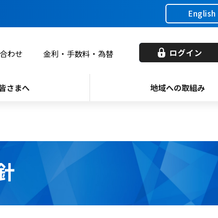
English
ログイン
合わせ
金利・手数料・為替
皆さまへ
地域への取組み
針