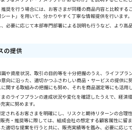
・推奨を行う場合には、お客さまが同種の商品内容と比較する
報シート」を用いて、分かりやすく丁寧な情報提供を行います
し、必要に応じて本部専門部署による説明も行うなど、より高
スの提供
知識や資産状況、取引の目的等を十分把握のうえ、ライフプラ
の意向に沿った、適切かつふさわしい商品・サービスの提供に
スに関する取組みの把握にも努め、それを商品選定等にも活用
さまのライフプランの達成状況や変化を確認したうえで、経済
の充実に努めます。
想定されるお客さまを明確にし、リスクと期待リターンの合理
、販売・推奨等に際しては、組成会社の想定する顧客属性に留
した適切な提案を行うと共に、販売実績等を鑑み、必要に応じ