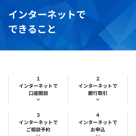
金利・手数料・為替
インターネットで
できること
口座開設
ローン
１
２
インターネットで
インターネットで
金融商品仲介(投資信託等)
口座開設
銀行取引
３
４
クレジットカード
インターネットで
インターネットで
ご相談予約
お申込