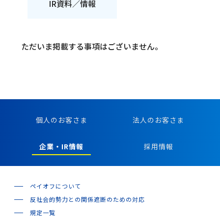
IR資料／情報
企業・IR情報トップ
ただいま掲載する事項はございません。
お手続き・お問い合わせ
個人のお客さま
法人のお客さま
金利・手数料・為替
企業・IR情報
採用情報
企業情報
ペイオフについて
反社会的勢力との関係遮断のための対応
IR情報
規定一覧