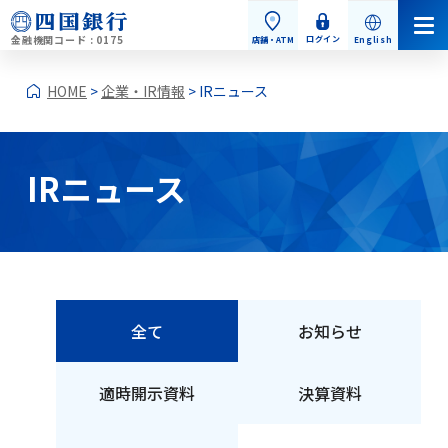
金融機関コード : 0175
ログイン
店舗・ATM
English
HOME
>
企業・IR情報
> IRニュース
IRニュース
個人のお客さま
法人のお客さま
全て
お知らせ
適時開示資料
決算資料
企業・IR情報