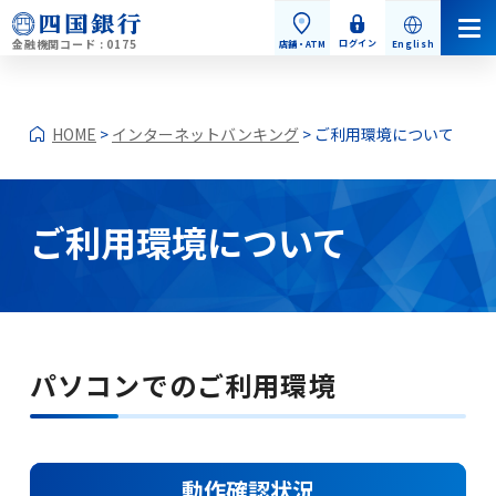
金融機関コード : 0175
ログイン
店舗・ATM
English
HOME
>
インターネットバンキング
> ご利用環境について
ご利用環境について
個人のお客さま
個人のお客さまトップ
パソコンでのご利用環境
お手続き・お問い合わせ
動作確認状況