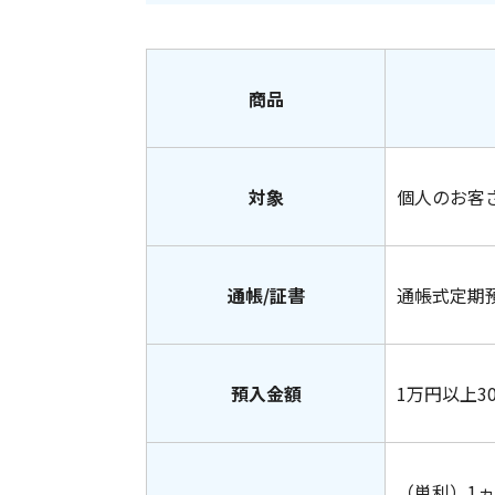
商品
対象
個人のお客
通帳/証書
通帳式定期
預入金額
1万円以上3
（単利）1ヵ