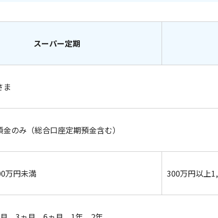
スーパー定期
さま
預金のみ（総合口座定期預金含む）
00万円未満
300万円以上1
月、3ヵ月、6ヵ月、1年、2年