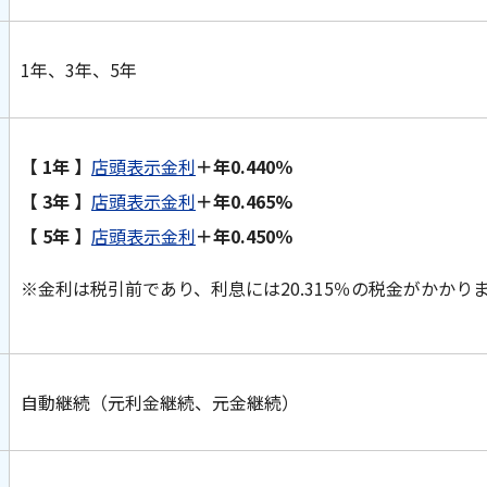
1年、3年、5年
【 1年 】
店頭表示金利
＋年0.440％
【 3年 】
店頭表示金利
＋年0.465%
【 5年 】
店頭表示金利
＋年0.450％
※金利は税引前であり、利息には20.315％の税金がかかり
自動継続（元利金継続、元金継続）