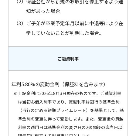
（2）
保証会社から新規のお取引を停止するよう通
知があった場合
（3）
ご子弟が卒業予定年月以前に中退等により在
学していないことが判明した場合。
ご融資利率
年利5.80%の変動金利（保証料を含みます）
※
上記金利は2026年8月3日現在のものです。ご融資利率
は当初お借入利率であり、貸越利率は銀行の基準金利
（当行の定める短期プライムレート）を基準として、基
準金利の変更に伴って変動します。また、変更後の貸越
利率の適用日は基準金利の変更日の2週間後の応当日以
降最初に到来する利息支払日とします。