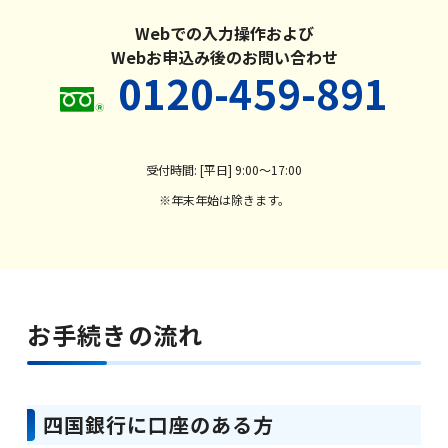
Webでの入力操作および
Webお申込み後のお問い合わせ
サービス一覧
0120-459-891
法人のお客さま
受付時間: [平日] 9:00～17:00
※年末年始は除きます。
企業・IR情報
お手続きの流れ
採用情報
四国銀行に口座のある方