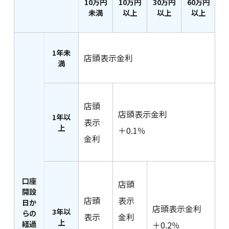
10万円
10万円
30万円
60万円
未満
以上
以上
以上
閉じる
1年未
店頭表示金利
満
店頭
店頭表示金利
1年以
表示
上
＋0.1％
金利
口座
店頭
開設
店頭
表示
日か
店頭表示金利
3年以
らの
表示
金利
上
経過
＋0.2％