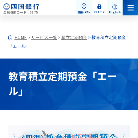
金融機関コード : 0175
ログイン
店舗・ATM
English
HOME
>
サービス一覧
>
積立定期預金
> 教育積立定期預金
「エール」
個人のお客さま
教育積立定期預金「エー
ル」
個人のお客さまトップ
お手続き・お問い合わせ