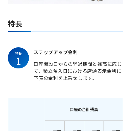
サービス一覧
特長
法人のお客さま
ステップアップ金利
特長
1
口座開設日からの経過期間と残高に応じ
て、積立預入日における店頭表示金利に
企業・IR情報
下表の金利を上乗せします。
採用情報
口座の合計残高