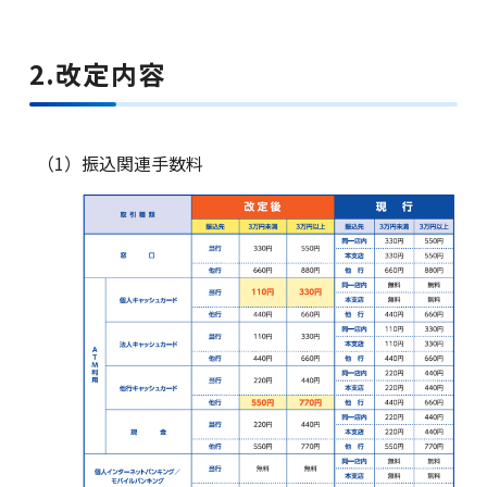
2.改定内容
サービス一覧
（1）
振込関連手数料
法人のお客さま
企業・IR情報
採用情報