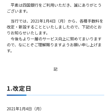
平素は四国銀行をご利用いただき、誠にありがとう
ございます。
金利・手数料・為替
当行では、2021年1月4日（月）から、各種手数料を
改定・新設することといたしましたので、下記のとお
りお知らせいたします。
口座開設
今後もより一層のサービス向上に努めてまいります
ので、なにとぞご理解賜りますようお願い申し上げま
す。
ローン
記
金融商品仲介(投資信託等)
1.改定日
クレジットカード
2021年1月4日（月）