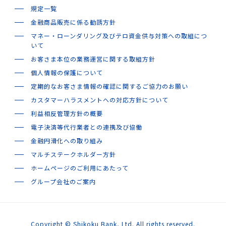
規定一覧
金融商品販売に係る勧誘方針
サービス一覧
マネー・ローンダリング及びテロ資金供与対策への取組につ
いて
お客さま本位の業務運営に関する取組方針
個人情報の保護について
法人のお客さま
定期的なお客さま情報の確認に関するご協力のお願い
カスタマーハラスメントへの対応方針について
利益相反管理方針の概要
電子決済等代行業者との連携及び協働
企業・IR情報
金融円滑化への取り組み
マルチステークホルダー方針
ホームページのご利用にあたって
採用情報
グループ会社のご案内
Copyright © Shikoku Bank, Ltd. All rights reserved.