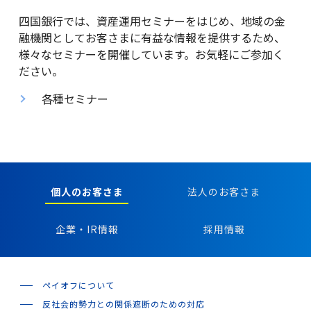
四国銀行では、資産運用セミナーをはじめ、地域の金
融機関としてお客さまに有益な情報を提供するため、
金利・手数料・為替
様々なセミナーを開催しています。お気軽にご参加く
ださい。
各種セミナー
口座開設
ローン
個人のお客さま
法人のお客さま
企業・IR情報
採用情報
金融商品仲介(投資信託等)
ペイオフについて
クレジットカード
反社会的勢力との関係遮断のための対応