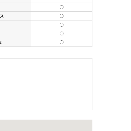
○
ス
○
○
○
応
○