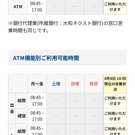
08:45 -
ご利用いただ
ATM
―
―
―
17:00
けます
閉じる
※銀行代理業(所属銀行：大和ネクスト銀行)の窓口営
業時間も同じです。
ATM機能別ご利用可能時間
8月6日 10:05
月〜金
土曜
日曜
祝日
現在の営業状
況
08:45 -
ご利用いただ
紙幣
―
―
―
17:00
けます
出
金
08:45 -
ご利用いただ
硬貨
―
―
―
17:00
けます
08:45 -
ご利用いただ
紙幣
―
―
―
17:00
けます