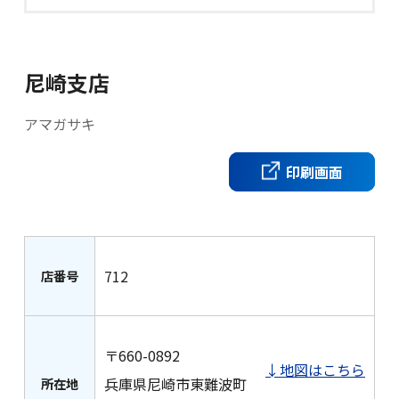
金利・手数料・為替
尼崎支店
アマガサキ
口座開設
印刷画面
ローン
712
店番号
金融商品仲介(投資信託等)
〒660-0892
↓地図はこちら
クレジットカード
兵庫県尼崎市東難波町
所在地