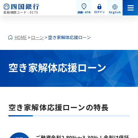
金融機関コード : 0175
ログイン
店舗・ATM
English
HOME
>
ローン
> 空き家解体応援ローン
空き家解体応援ローン
個人のお客さま
個人のお客さまトップ
空き家解体応援ローンの特長
お手続き・お問い合わせ
ご融資金利2.80％～3.30％！金利は保証