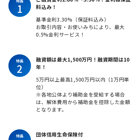
特長
1
料込み！
金利・手数料・為替
基準金利3.30%（保証料込み）
お取引内容・お使いみちにより、最大
0.5%金利サービス！
口座開設
融資額は最大1,500万円！融資期間は10
特長
2
年！
ローン
5万円以上最高1,500万円以内（1万円単
位）
※各地公体より補助金を受給する場合
は、解体費用から補助金を控除した金額
金融商品仲介(投資信託等)
となります。
クレジットカード
団体信用生命保険付
特長