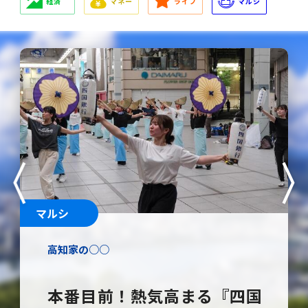
閉じる
経済
マネー
ライフ
マルシ
マルシ
マルシ
ライフ
us
N
ライフ
高知家の○○
高知家の○○
EIMONS presents
四国四県それぞれの景色とともに楽しむ個性豊
かな花火大会
本番目前！熱気高まる『四国
家族のような絆が強さの源！
枝川公園｜春は桜、夏は水遊