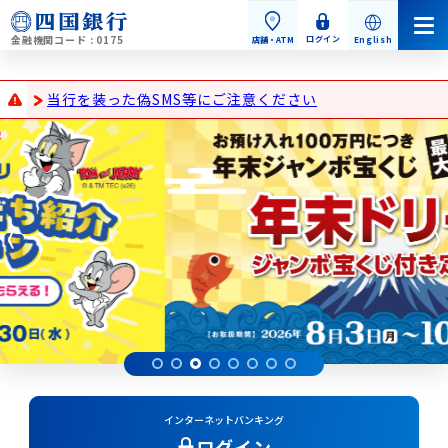
金融機関コード : 0175
ログイン
店舗・ATM
English
読み込み中...
重要なお知らせ
当行を装った偽SMS等にご注意ください
インターネットを利用した「サポート詐欺」にご注意くだ
VJAを騙った偽メールにご注意ください
【重要】定期的なお客さま情報の確認に関するご協力のお
当行や証券会社を名乗る不審なショートメッセージサービス
騙り詐欺（かたりさぎ）にご注意ください。
新型コロナウイルスに乗じた犯罪等にご注意ください
市役所職員、銀行協会職員や銀行員、警察官等を名乗る特
個人のお客さま
s
個人のお客さまトップ
1
2
4
5
6
7
8
3
お手続き・お問い合わせ
インターネットバンキング
ログイン