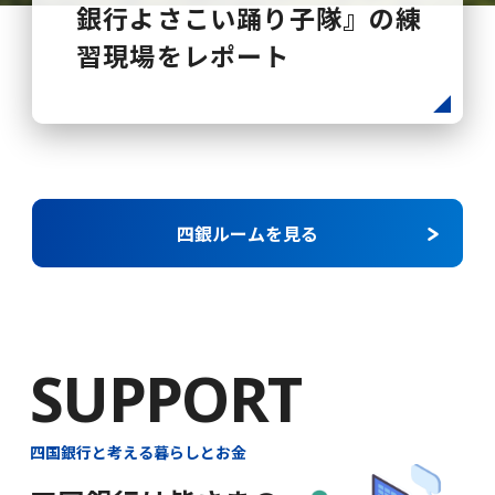
銀行よさこい踊り子隊』の練
全国大会で活躍する「四国銀
この夏に行きたい！四国の有
び！家族でのびのび遊べる憩
習現場をレポート
行卓球部」に迫る
名花火大会おすすめ10選
いのスポット
四銀ルームを見る
SUPPORT
四国銀行と考える暮らしとお金