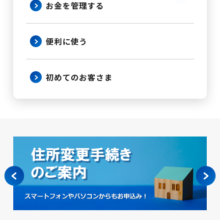
お金を
管理する
便利に使う
初めての
お客さま
us
N