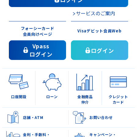
金利・手数料・為替
サービスのご案内
フォーシーカード
Visaデビット会員Web
口座開設
会員向けページ
Vpass
ログイン
ログイン
ローン
金融商品仲介(投資信託等)
口座開設
ローン
金融商品
クレジット
仲介
カード
クレジットカード
店舗・ATM
お問い合わせ
金利・手数料・
キャンペーン・