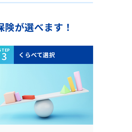
保険が
選べます！
STEP
3
くらべて選択