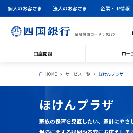
個人のお客さま
法人のお客さま
企業・IR情報
金融機関コード : 0175
口座開設
ロー
HOME
サービス一覧
ほけんプラザ
ほけんプラザ
家族の保障を見直したい、家計にやさ
保険に関する疑問や不安にお応えしま