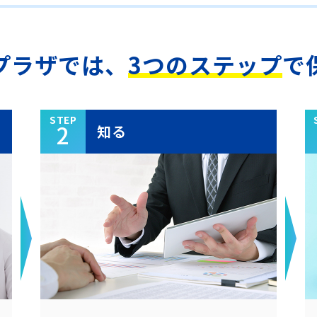
プラザでは、
3つのステップ
で
STEP
2
知る